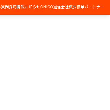
る質問
採用情報
お知らせ
ONIGO通信
会社概要
協業パートナー