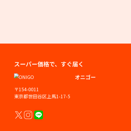
スーパー価格で、すぐ届く
オニゴー
〒154-0011
東京都世田谷区上馬1-17-5