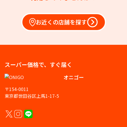
お近くの店舗を探す
スーパー価格で、すぐ届く
オニゴー
〒154-0011
東京都世田谷区上馬1-17-5