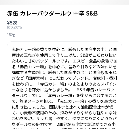
赤缶 カレーパウダールウ 中辛 S&B
¥528
税込¥570
152g
赤缶カレー粉の香りを中心に、厳選した国産牛の出汁と国
産炒め玉ねぎを使用して作り上げた、S&Bがこだわり抜い
たおいしさのパウダールウです。 エスビー食品の象徴であ
る「赤缶カレー粉」を中心に、旨みや甘みなどの味わいを
構成する主原料は、厳選した国産牛の出汁と国産炒め玉ね
ぎなど「国産素材」にこだわってブレンド。 甘味料・香料
を使わずに、「赤缶カレー粉」のまとまりのあるスパイシ
ーな香りを存分に活かしました。 「S&B 赤缶カレーパウ
ダールウ」では、「赤缶カレー粉」を後から混合すること
で、熱ダメージを抑え、「赤缶カレー粉」の香りを最大限
に引き出しました。 固形ルウと比べて油脂配合比率が低
く、小麦粉不使用のため、深みがありながらも軽やかな味
わいを表現。サッと溶けやすく、ダマになりにくい点もパ
ウダールウの魅力です。 2皿分から小鍋で調理ができる小