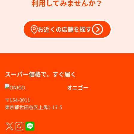
利用してみませんか？
お近くの店舗を探す
スーパー価格で、すぐ届く
オニゴー
〒154-0011
東京都世田谷区上馬1-17-5