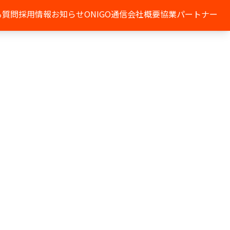
る質問
採用情報
お知らせ
ONIGO通信
会社概要
協業パートナー