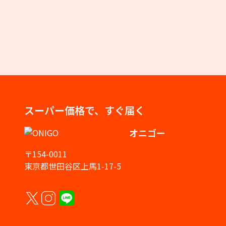
スーパー価格で、すぐ届く
オニゴー
〒154-0011
東京都世田谷区上馬1-17-5