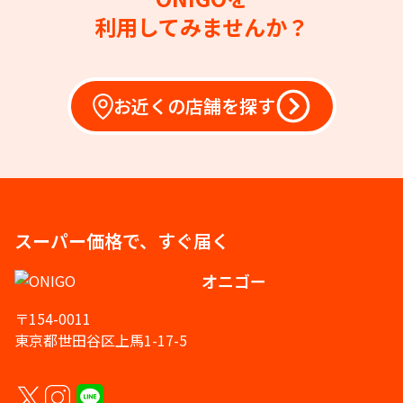
利用してみませんか？
お近くの店舗を探す
スーパー価格で、すぐ届く
オニゴー
〒154-0011
東京都世田谷区上馬1-17-5