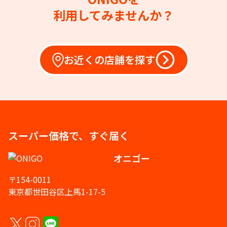
利用してみませんか？
お近くの店舗を探す
スーパー価格で、すぐ届く
オニゴー
〒154-0011
東京都世田谷区上馬1-17-5