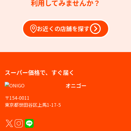
利用してみませんか？
お近くの店舗を探す
スーパー価格で、すぐ届く
オニゴー
〒154-0011
東京都世田谷区上馬1-17-5