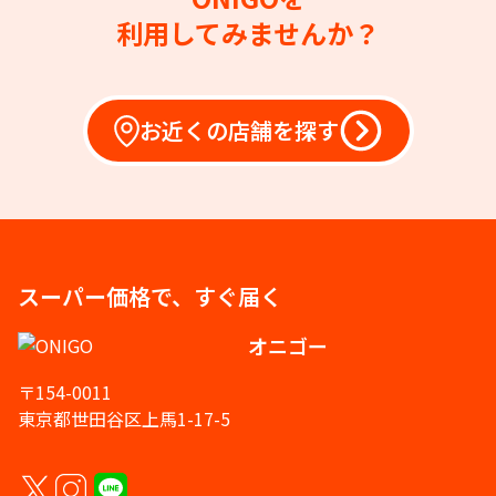
利用してみませんか？
お近くの店舗を探す
スーパー価格で、すぐ届く
オニゴー
〒154-0011
東京都世田谷区上馬1-17-5