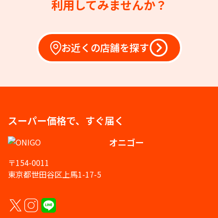
利用してみませんか？
お近くの店舗を探す
スーパー価格で、すぐ届く
オニゴー
〒154-0011
東京都世田谷区上馬1-17-5