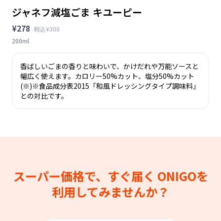
ジャネフ減塩ごま キユーピー
¥278
税込¥300
200ml
香ばしいごまの香りと味わいで、かけだれや万能ソースと
幅広く使えます。カロリー50%カット、塩分50%カット
(※)※食品成分表2015「和風ドレッシングタイプ調味料」
との対比です。
スーパー価格で、すぐ届く
ONIGOを
利用してみませんか？