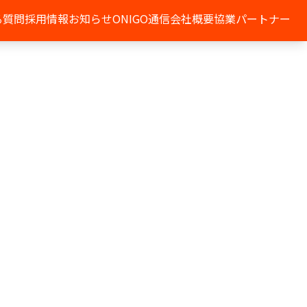
る質問
採用情報
お知らせ
ONIGO通信
会社概要
協業パートナー