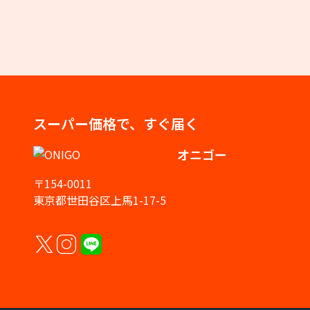
スーパー価格で、すぐ届く
オニゴー
〒154-0011
東京都世田谷区上馬1-17-5