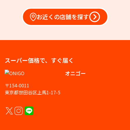
お近くの店舗を探す
スーパー価格で、すぐ届く
オニゴー
〒154-0011
東京都世田谷区上馬1-17-5