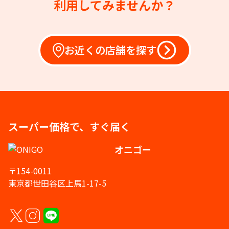
利用してみませんか？
お近くの店舗を探す
スーパー価格で、すぐ届く
オニゴー
〒154-0011
東京都世田谷区上馬1-17-5