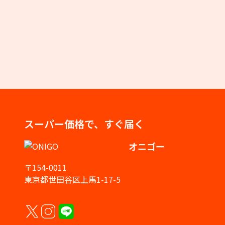
スーパー価格で、すぐ届く
オニゴー
〒154-0011
東京都世田谷区上馬1-17-5