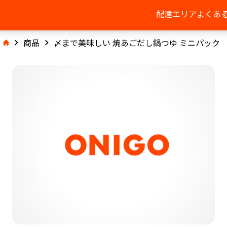
配達エリア
よくあ
商品
〆まで美味しい 焼あごだし鍋つゆ ミニパック