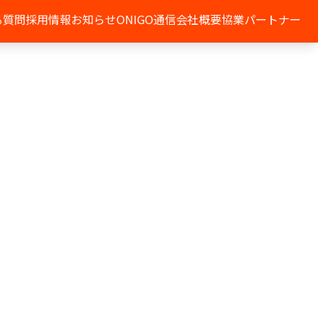
る質問
採用情報
お知らせ
ONIGO通信
会社概要
協業パートナー