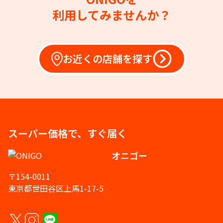
利用してみませんか？
お近くの店舗を探す
スーパー価格で、すぐ届く
オニゴー
〒154-0011
東京都世田谷区上馬1-17-5