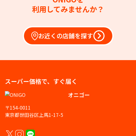
利用してみませんか？
お近くの店舗を探す
スーパー価格で、すぐ届く
オニゴー
〒154-0011
東京都世田谷区上馬1-17-5