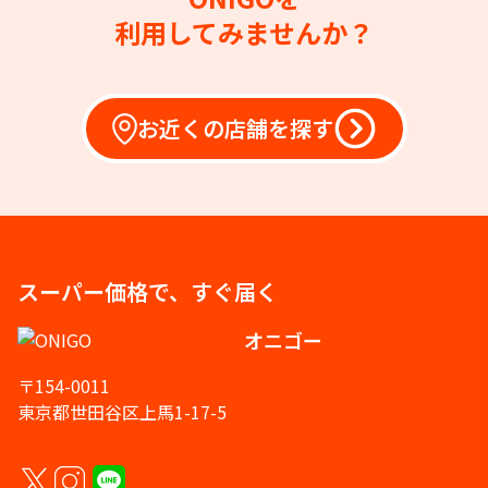
利用してみませんか？
お近くの店舗を探す
スーパー価格で、すぐ届く
オニゴー
〒154-0011
東京都世田谷区上馬1-17-5