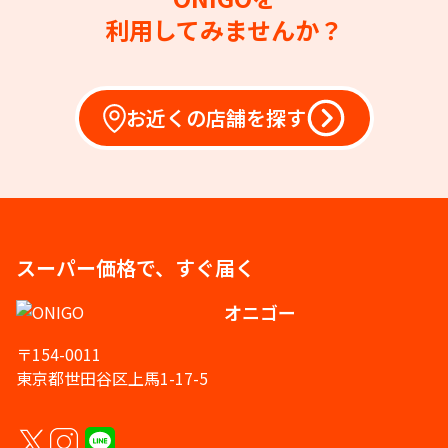
利用してみませんか？
お近くの店舗を探す
スーパー価格で、すぐ届く
オニゴー
〒154-0011
東京都世田谷区上馬1-17-5