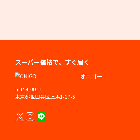
スーパー価格で、すぐ届く
オニゴー
〒154-0011
東京都世田谷区上馬1-17-5