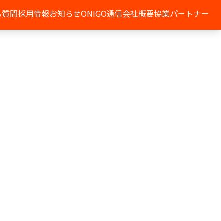
る質問
採用情報
お知らせ
ONIGO通信
会社概要
協業パートナー