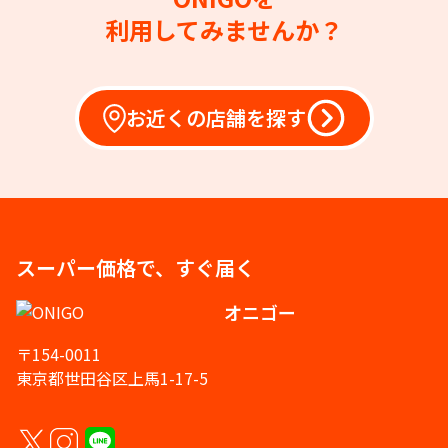
利用してみませんか？
お近くの店舗を探す
スーパー価格で、すぐ届く
オニゴー
〒154-0011
東京都世田谷区上馬1-17-5