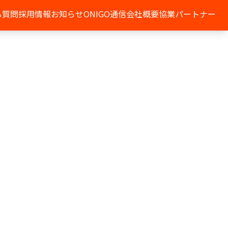
る質問
採用情報
お知らせ
ONIGO通信
会社概要
協業パートナー