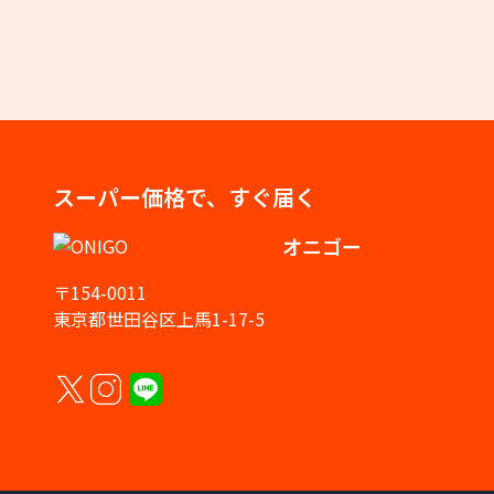
スーパー価格で、すぐ届く
オニゴー
〒154-0011
東京都世田谷区上馬1-17-5