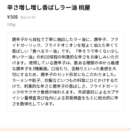
辛さ増し増し香ばしラー油 桃屋
¥508
税込¥548
105g
唐辛子から自社で丁寧に抽出したラー油に、唐辛子、フラ
イドガーリック、フライドオニオンを程よく加えた辛くて
香ばしい「食べるラー油」です。 『辛そうで辛くない少し
辛いラー油』の約10倍程の刺激的な辛さをお楽しみいただ
けます。 使用している唐辛子は、数ある種類の中から最適
な唐辛子を3種厳選。口当たり、舌触りといった食感を大
切にするため、唐辛子のカット形状にもこだわりました。
ラーメンや餃子、炒飯などいつもの料理にひとかけするだ
けで、刺激的な辛さと唐辛子の香ばしさ、フライドガーリ
ックのサクサク食感が味わえます。 外部委託によるカプサ
イシン量検査及び社内による官能検査をもとに総合的に辛
さを数値化しています。