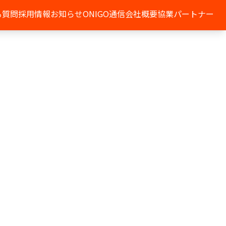
る質問
採用情報
お知らせ
ONIGO通信
会社概要
協業パートナー