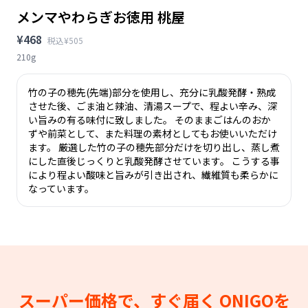
メンマやわらぎお徳用 桃屋
¥468
税込¥505
210g
竹の子の穂先(先端)部分を使用し、充分に乳酸発酵・熟成
させた後、ごま油と辣油、清湯スープで、程よい辛み、深
い旨みの有る味付に致しました。 そのままごはんのおか
ずや前菜として、また料理の素材としてもお使いいただけ
ます。 厳選した竹の子の穂先部分だけを切り出し、蒸し煮
にした直後じっくりと乳酸発酵させています。 こうする事
により程よい酸味と旨みが引き出され、繊維質も柔らかに
なっています。
スーパー価格で、すぐ届く
ONIGOを