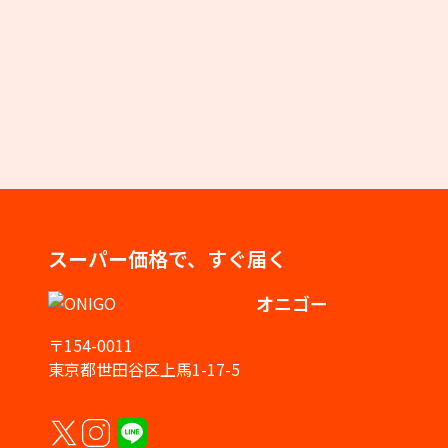
スーパー価格で、すぐ届く
オニゴー
〒154-0011
東京都世田谷区上馬1-17-5