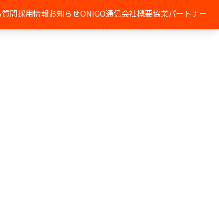
る質問
採用情報
お知らせ
ONIGO通信
会社概要
協業パートナー