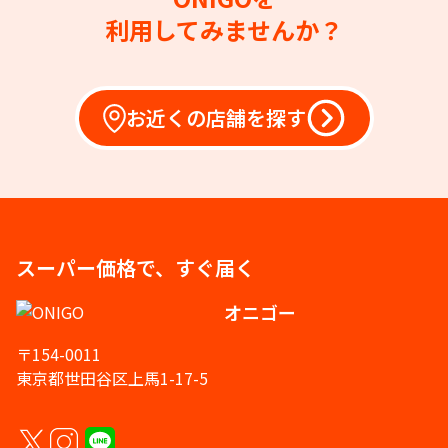
利用してみませんか？
お近くの店舗を探す
スーパー価格で、すぐ届く
オニゴー
〒154-0011
東京都世田谷区上馬1-17-5