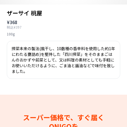
ザーサイ 桃屋
¥368
税込¥397
100g
搾菜本来の製法(風干し、10数種の香辛料を使用した約1年
にわたる甕詰め)を堅持した「四川搾菜」をそのままごは
んのおかずや前菜として、又は料理の素材としても手軽に
お使いいただけるように、ごま油と醤油などで味付を致し
ました。
スーパー価格で、すぐ届く
ONIGOを