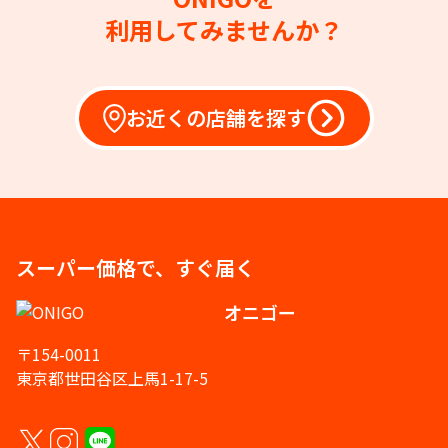
利用してみませんか？
お近くの店舗を探す
スーパー価格で、すぐ届く
オニゴー
〒154-0011
東京都世田谷区上馬1-17-5