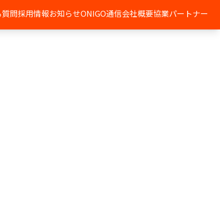
る質問
採用情報
お知らせ
ONIGO通信
会社概要
協業パートナー