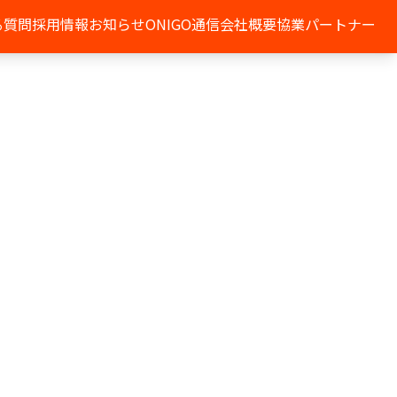
る質問
採用情報
お知らせ
ONIGO通信
会社概要
協業パートナー