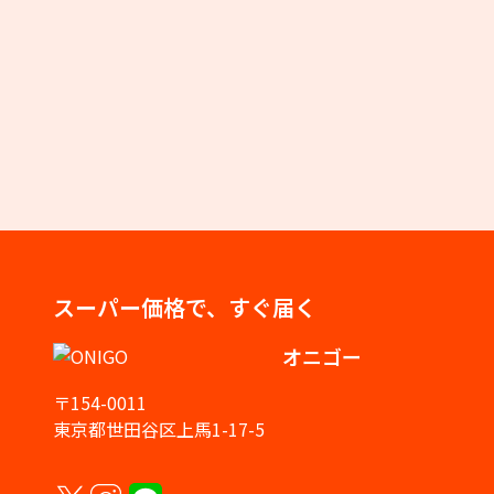
スーパー価格で、すぐ届く
オニゴー
〒154-0011
東京都世田谷区上馬1-17-5