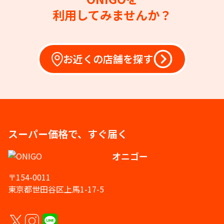
利用してみませんか？
お近くの店舗を探す
スーパー価格で、すぐ届く
オニゴー
〒154-0011
東京都世田谷区上馬1-17-5