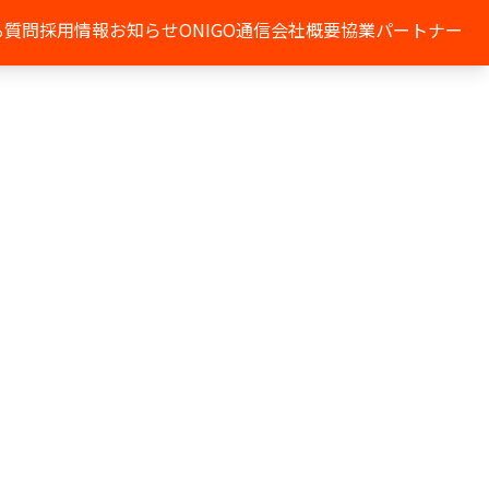
る質問
採用情報
お知らせ
ONIGO通信
会社概要
協業パートナー