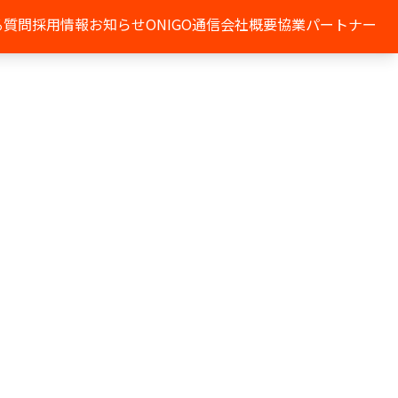
る質問
採用情報
お知らせ
ONIGO通信
会社概要
協業パートナー