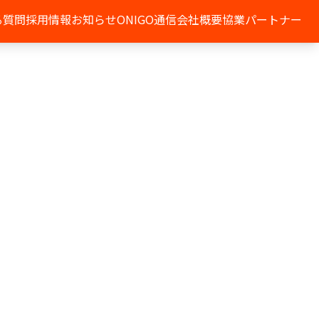
る質問
採用情報
お知らせ
ONIGO通信
会社概要
協業パートナー