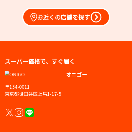
お近くの店舗を探す
スーパー価格で、すぐ届く
オニゴー
〒154-0011
東京都世田谷区上馬1-17-5