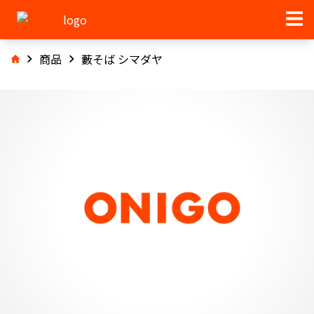
商品
藪そば シマダヤ