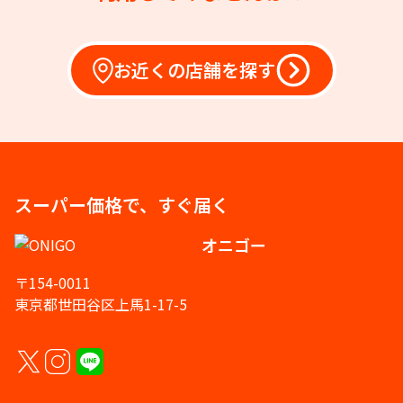
お近くの店舗を探す
スーパー価格で、すぐ届く
オニゴー
〒154-0011
東京都世田谷区上馬1-17-5