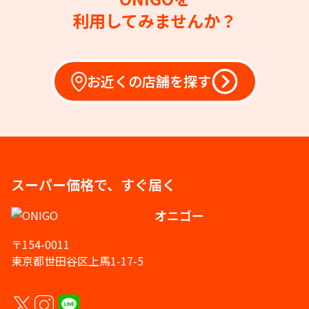
利用してみませんか？
お近くの店舗を探す
スーパー価格で、すぐ届く
オニゴー
〒154-0011
東京都世田谷区上馬1-17-5