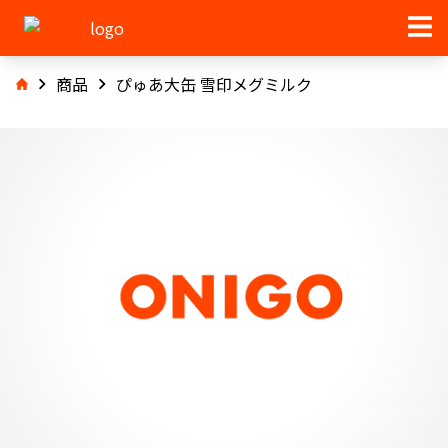
商品
ぴゅあ大缶 雪印メグミルク