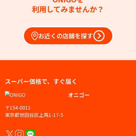
利用してみませんか？
お近くの店舗を探す
スーパー価格で、すぐ届く
オニゴー
〒154-0011
東京都世田谷区上馬1-17-5