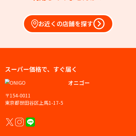
お近くの店舗を探す
スーパー価格で、すぐ届く
オニゴー
〒154-0011
東京都世田谷区上馬1-17-5