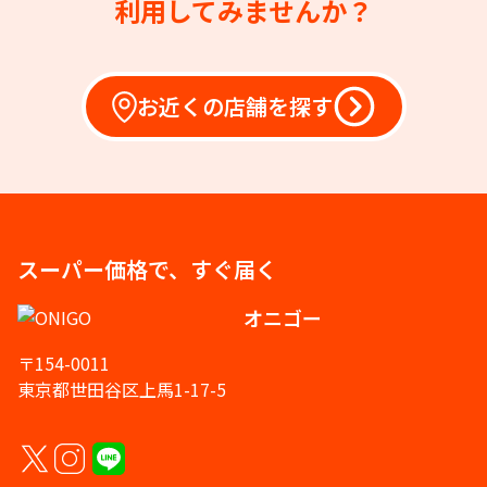
利用してみませんか？
お近くの店舗を探す
スーパー価格で、すぐ届く
オニゴー
〒154-0011
東京都世田谷区上馬1-17-5