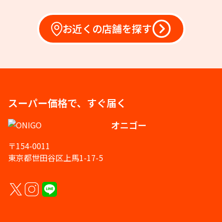
お近くの店舗を探す
スーパー価格で、すぐ届く
オニゴー
〒154-0011
東京都世田谷区上馬1-17-5