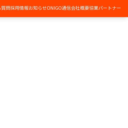
る質問
採用情報
お知らせ
ONIGO通信
会社概要
協業パートナー