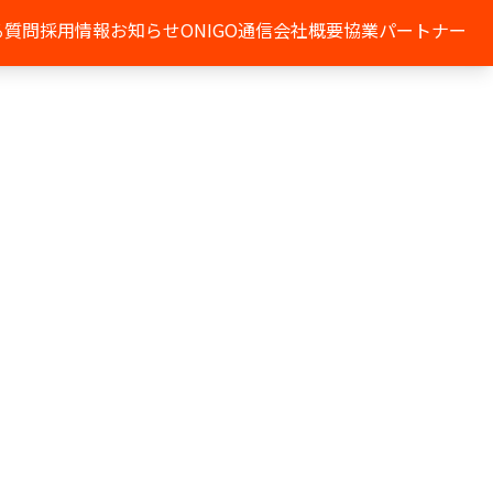
る質問
採用情報
お知らせ
ONIGO通信
会社概要
協業パートナー