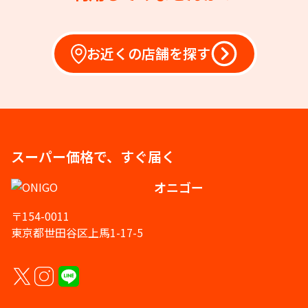
お近くの店舗を探す
スーパー価格で、すぐ届く
オニゴー
〒154-0011
東京都世田谷区上馬1-17-5