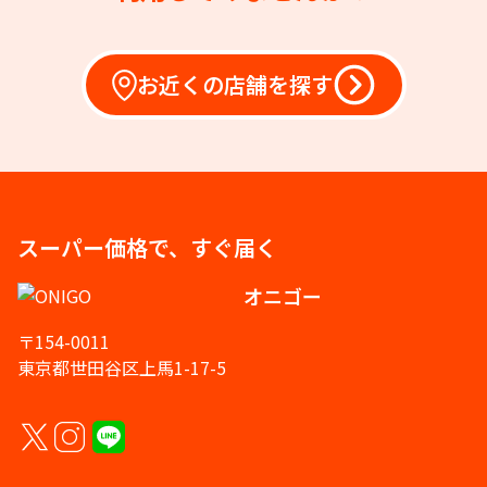
お近くの店舗を探す
スーパー価格で、すぐ届く
オニゴー
〒154-0011
東京都世田谷区上馬1-17-5