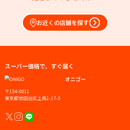
お近くの店舗を探す
スーパー価格で、すぐ届く
オニゴー
〒154-0011
東京都世田谷区上馬1-17-5