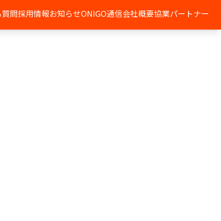
る質問
採用情報
お知らせ
ONIGO通信
会社概要
協業パートナー