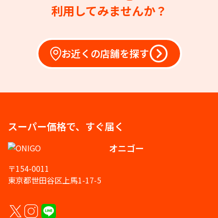
利用してみませんか？
お近くの店舗を探す
スーパー価格で、すぐ届く
オニゴー
〒154-0011
東京都世田谷区上馬1-17-5