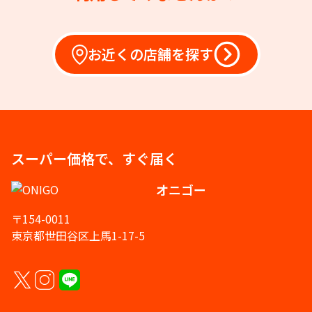
お近くの店舗を探す
スーパー価格で、すぐ届く
オニゴー
〒154-0011
東京都世田谷区上馬1-17-5