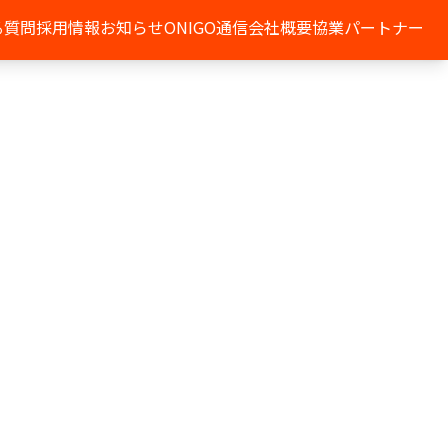
る質問
採用情報
お知らせ
ONIGO通信
会社概要
協業パートナー