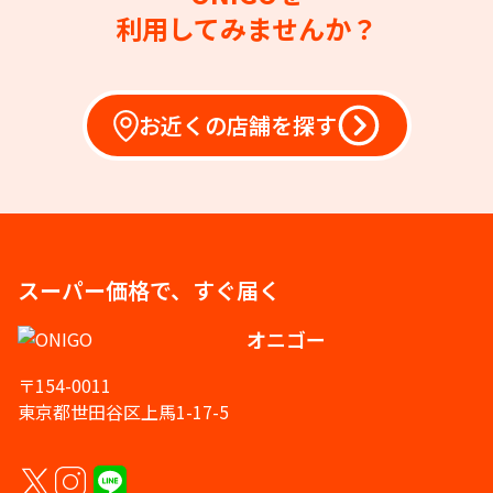
利用してみませんか？
お近くの店舗を探す
スーパー価格で、すぐ届く
オニゴー
〒154-0011
東京都世田谷区上馬1-17-5