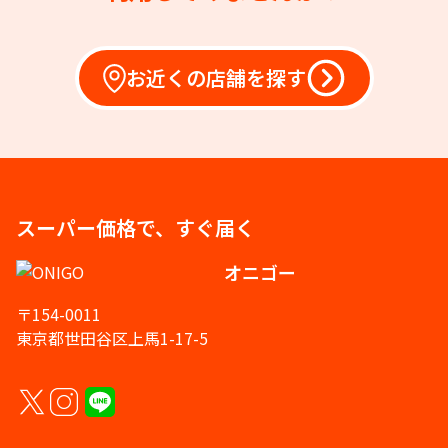
お近くの店舗を探す
スーパー価格で、すぐ届く
オニゴー
〒154-0011
東京都世田谷区上馬1-17-5