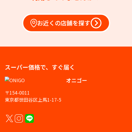
お近くの店舗を探す
スーパー価格で、すぐ届く
オニゴー
〒154-0011
東京都世田谷区上馬1-17-5